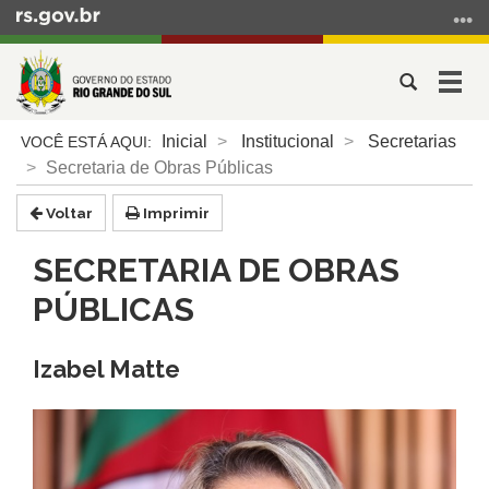
Ir
para
o
Abrir
Alter
conteúdo
a
a
Ir
Início
busca
nave
Inicial
Institucional
Secretarias
para
do
Secretaria de Obras Públicas
o
conteúdo
menu
Voltar
Imprimir
Ir
para
SECRETARIA DE OBRAS
a
busca
PÚBLICAS
Izabel Matte