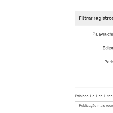
Filtrar registro
Palavra-ch
Edito
Perí
Exibindo
1
a
1
de
1
iten