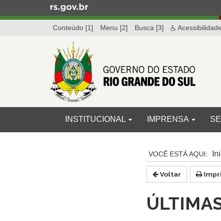
Ir
para
Conteúdo [1]
Menu [2]
Busca [3]
Acessibilidad
o
conteúdo
Ir
para
o
menu
Ir
para
Início
INICIAL
INSTITUCIONAL
IMPRENSA
SE
a
do
busca
menu
Início
do
Ini
conteúdo
Voltar
Impr
ÚLTIMAS