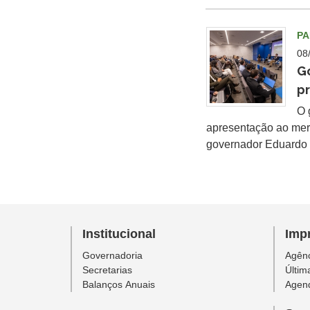
PA
08
Go
pr
O 
apresentação ao mer
governador Eduardo L
Institucional
Imp
Governadoria
Agênc
Secretarias
Últim
Balanços Anuais
Agen