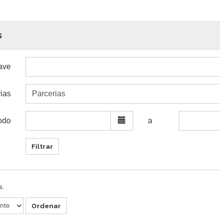
s
ave
rias
odo
a
Filtrar
s.
Ordenar