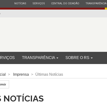
ESTADO
ESTADO
ESTADO
ESTADO
NOTÍCIAS
SERVIÇOS
CENTRAL DO CIDADÃO
TRANSPARÊNCIA
e
RVIÇOS
TRANSPARÊNCIA
SOBRE O RS
cial
Imprensa
Últimas Notícias
imir
 NOTÍCIAS