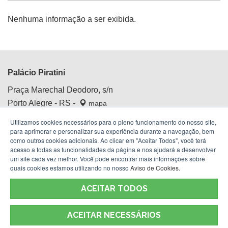
Nenhuma informação a ser exibida.
Palácio Piratini
Praça Marechal Deodoro, s/n
Porto Alegre - RS -
mapa
Centro Histórico
Utilizamos cookies necessários para o pleno funcionamento do nosso site,
Fone:
(51) 3210.4100
para aprimorar e personalizar sua experiência durante a navegação, bem
como outros cookies adicionais. Ao clicar em "Aceitar Todos", você terá
acesso a todas as funcionalidades da página e nos ajudará a desenvolver
um site cada vez melhor. Você pode encontrar mais informações sobre
quais cookies estamos utilizando no nosso
Aviso de Cookies
.
ACEITAR TODOS
ACEITAR NECESSÁRIOS
Termos de Uso