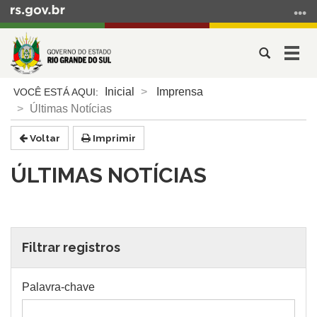
Ir
para
o
Abrir
Alter
conteúdo
a
a
Ir
Início
busca
nave
Inicial
Imprensa
para
do
Últimas Notícias
o
conteúdo
menu
Voltar
Imprimir
Ir
para
ÚLTIMAS NOTÍCIAS
a
busca
Filtrar registros
Palavra-chave