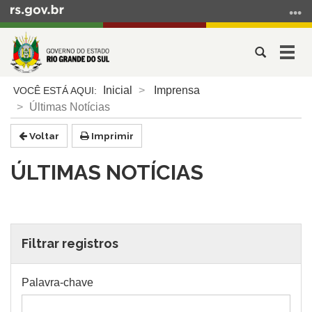
Ir
para
o
Abrir
Alter
conteúdo
a
a
Ir
Início
busca
nave
Inicial
Imprensa
para
do
Últimas Notícias
o
conteúdo
menu
Voltar
Imprimir
Ir
para
ÚLTIMAS NOTÍCIAS
a
busca
Filtrar registros
Palavra-chave