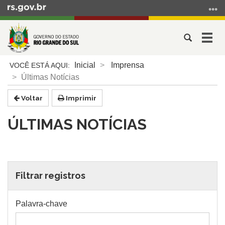
Ir
para
o
Abrir
Alter
conteúdo
a
a
Ir
Início
busca
nave
Inicial
Imprensa
para
do
Últimas Notícias
o
conteúdo
menu
Voltar
Imprimir
Ir
para
ÚLTIMAS NOTÍCIAS
a
busca
Filtrar registros
Palavra-chave