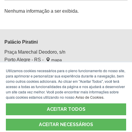
Nenhuma informação a ser exibida.
Palácio Piratini
Praça Marechal Deodoro, s/n
Porto Alegre - RS -
mapa
Centro Histórico
Utilizamos cookies necessários para o pleno funcionamento do nosso site,
Fone:
(51) 3210.4100
para aprimorar e personalizar sua experiência durante a navegação, bem
como outros cookies adicionais. Ao clicar em "Aceitar Todos", você terá
acesso a todas as funcionalidades da página e nos ajudará a desenvolver
um site cada vez melhor. Você pode encontrar mais informações sobre
quais cookies estamos utilizando no nosso
Aviso de Cookies
.
ACEITAR TODOS
ACEITAR NECESSÁRIOS
Termos de Uso