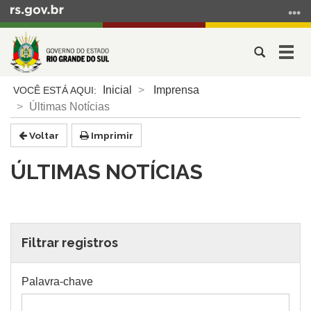
Ir
para
o
Abrir
Alter
conteúdo
a
a
Ir
Início
busca
nave
Inicial
Imprensa
para
do
Últimas Notícias
o
conteúdo
menu
Voltar
Imprimir
Ir
para
ÚLTIMAS NOTÍCIAS
a
busca
Filtrar registros
Palavra-chave