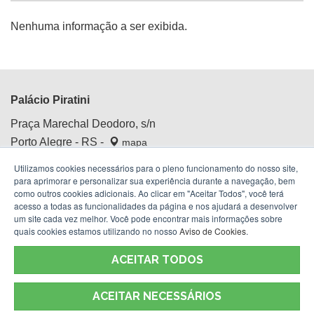
Nenhuma informação a ser exibida.
Palácio Piratini
Praça Marechal Deodoro, s/n
Porto Alegre - RS -
mapa
Centro Histórico
Utilizamos cookies necessários para o pleno funcionamento do nosso site,
Fone:
(51) 3210.4100
para aprimorar e personalizar sua experiência durante a navegação, bem
como outros cookies adicionais. Ao clicar em "Aceitar Todos", você terá
acesso a todas as funcionalidades da página e nos ajudará a desenvolver
um site cada vez melhor. Você pode encontrar mais informações sobre
quais cookies estamos utilizando no nosso
Aviso de Cookies
.
ACEITAR TODOS
ACEITAR NECESSÁRIOS
Termos de Uso