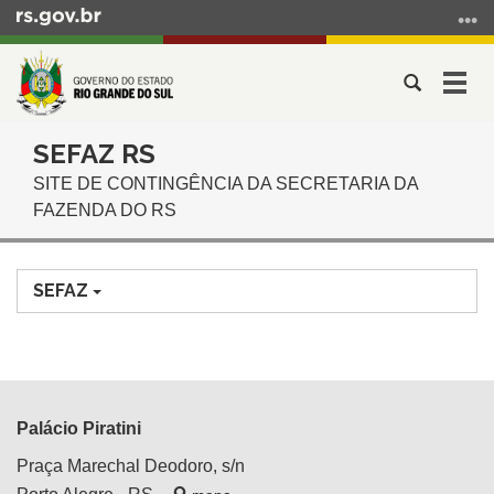
Ir
para
o
Abrir
Alter
conteúdo
a
a
Ir
Início
busca
nave
para
SEFAZ RS
do
o
SITE DE CONTINGÊNCIA DA SECRETARIA DA
conteúdo
menu
FAZENDA DO RS
Ir
para
a
SEFAZ
busca
Palácio Piratini
Praça Marechal Deodoro, s/n