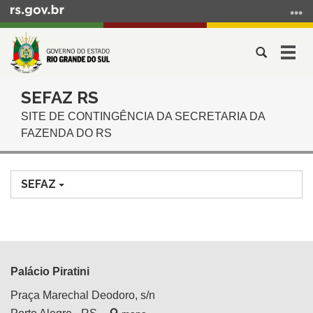
Ir
para
o
Abrir
Alter
conteúdo
a
a
Ir
Início
busca
nave
para
SEFAZ RS
do
o
SITE DE CONTINGÊNCIA DA SECRETARIA DA
conteúdo
menu
FAZENDA DO RS
Ir
para
a
SEFAZ
busca
Palácio Piratini
Praça Marechal Deodoro, s/n